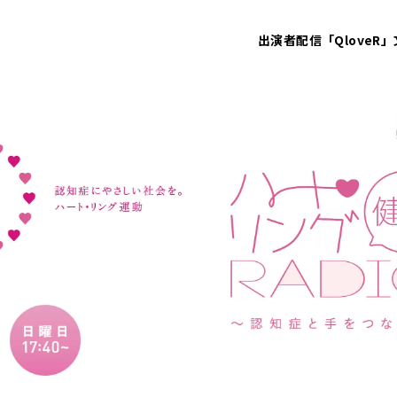
出演者
配信「QloveR」