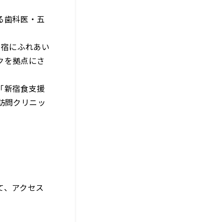
る歯科医・五
新宿にふれあい
クを拠点にさ
「新宿食支援
訪問クリニッ
。
て、アクセス