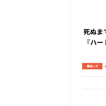
死ぬま
『ハー
番組レポ
4