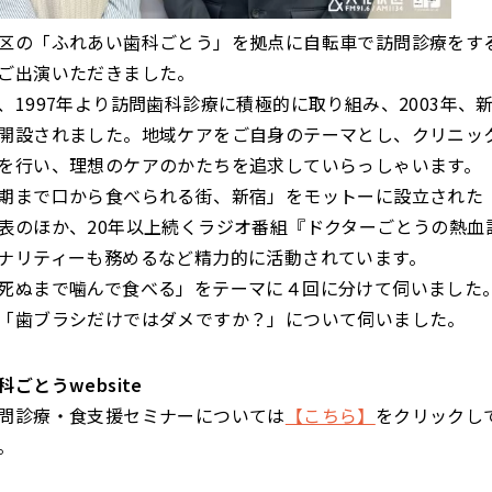
の「ふれあい歯科ごとう」を拠点に自転車で訪問診療をす
ご出演いただきました。
1997年より訪問歯科診療に積極的に取り組み、2003年、
開設されました。地域ケアをご自身のテーマとし、クリニッ
を行い、理想のケアのかたちを追求していらっしゃいます。
まで口から食べられる街、新宿」をモットーに設立された
表のほか、20年以上続くラジオ番組『ドクターごとうの熱血
ナリティーも務めるなど精力的に活動されています。
死ぬまで噛んで食べる」をテーマに４回に分けて伺いました
「歯ブラシだけではダメですか？」について伺いました。
ごとうwebsite
問診療・食支援セミナーについては
【こちら】
をクリックし
。