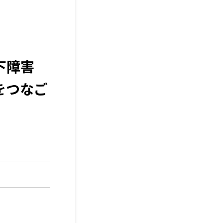
嚥下障害
をつなご