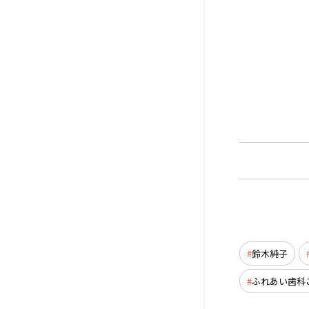
鈴木純子
ふれあい歯科