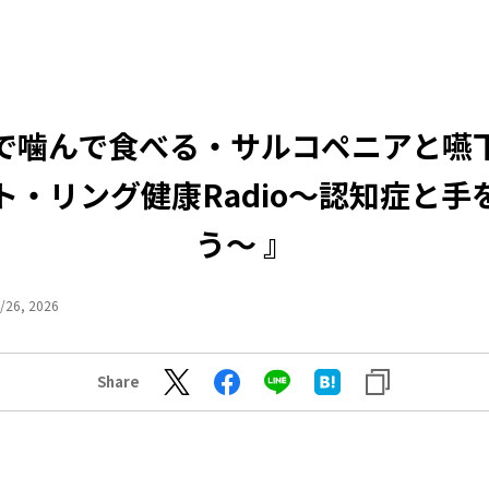
で噛んで食べる・サルコペニアと
ト・リング健康Radio～認知症と手
う〜 』
/26, 2026
Share