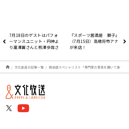
7月18日のゲストはパフォ
『スポーツ居酒屋 獅子』
ーマンスユニット・円神よ
（7月15日）高橋将市アナ
り瀧澤翼さんと熊澤歩哉さ
が来店！
んがラジオ初登場！『アイ
ンシュタイン・山崎紘菜
Heat&Heart!』
文化放送の記事一覧
感染症スペシャリスト「専門家の意見を聞いて接種を判断していただきたい」