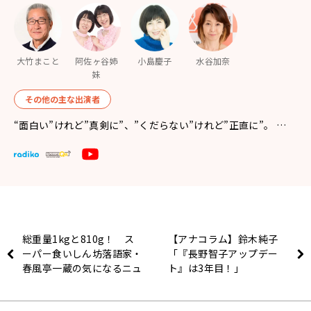
大竹まこと
阿佐ヶ谷姉
小島慶子
水谷加奈
妹
その他の主な出演者
“面白い”けれど”真剣に”、”くだらない”けれど”正直に”。 …
総重量1kgと810g！ ス
【アナコラム】鈴木純子
ーパー食いしん坊落語家・
「『長野智子アップデー
春風亭一蔵の気になるニュ
ト』は3年目！」
ース