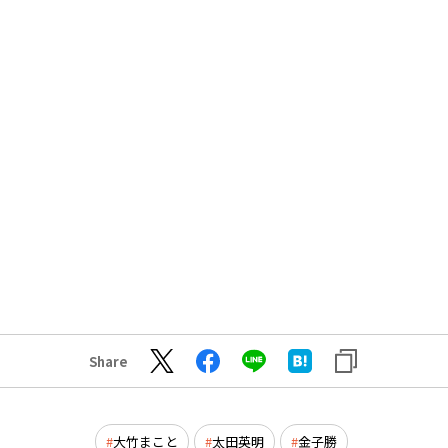
Share
大竹まこと
太田英明
金子勝