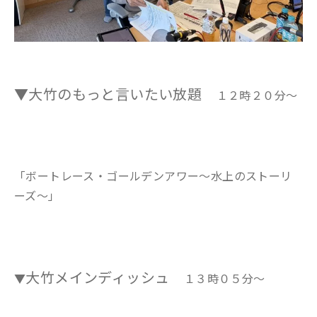
▼大竹のもっと言いたい放題
１２時２０分～
「ボートレース・ゴールデンアワー～水上のストーリ
ーズ～」
大竹メインディッシュ
▼
１３時０５分～