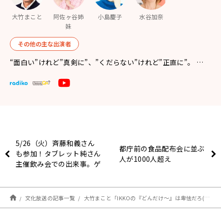
大竹まこと
阿佐ヶ谷姉
小島慶子
水谷加奈
妹
その他の主な出演者
“面白い”けれど”真剣に”、”くだらない”けれど”正直に”。 …
5/26（火）斉藤和義さん
都庁前の食品配布会に並ぶ
も参加！タブレット純さん
人が1000人超え
主催飲み会での出来事。ゲ
ストIKKOさんでした！
文化放送の記事一覧
大竹まこと「IKKOの『どんだけ～』は卑怯だろ(笑)」