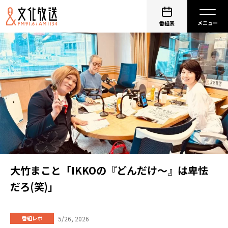
番組表
大竹まこと「IKKOの『どんだけ～』は卑怯
だろ(笑)」
5/26, 2026
番組レポ