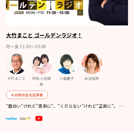
大竹まこと ゴールデンラジオ！
月〜金 11:30～15:00
大竹まこと
阿佐ヶ谷姉
小島慶子
水谷加奈
妹
その他の主な出演者
“面白い”けれど”真剣に”、”くだらない”けれど”正直に”。 …