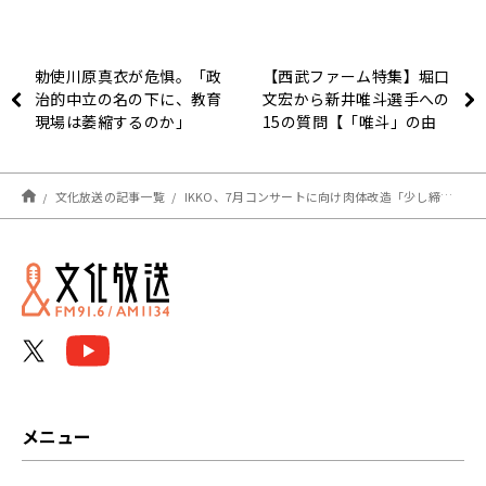
勅使川原真衣が危惧。「政
【西武ファーム特集】堀口
治的中立の名の下に、教育
文宏から新井唯斗選手への
現場は萎縮するのか」
15の質問【「唯斗」の由
来は「唯一の星に…」】
文化放送の記事一覧
IKKO、7月コンサートに向け肉体改造「少し締まったでしょ？」大竹「前知らないから（笑）」
メニュー