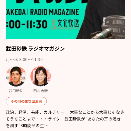
武田砂鉄 ラジオマガジン
月～木 8:00～11:30
武田砂鉄
西村志野
その他の主な出演者
政治、経済、芸能、カルチャー… 大事なことから大事じゃなさ
そうなことまで・・・ライター武田砂鉄が”あなたの耳の渇き
を潤す”3時間半の生…