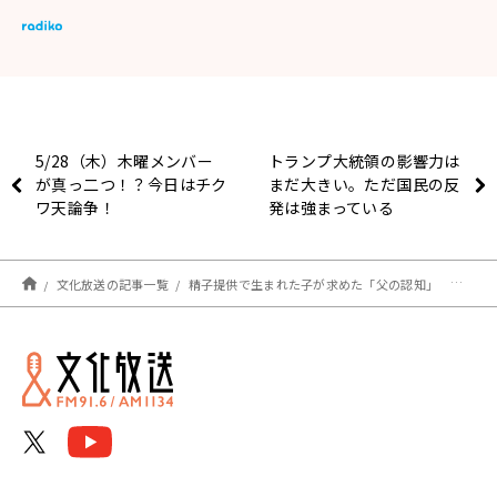
5/28（木）木曜メンバー
トランプ大統領の影響力は
が真っ二つ！？今日はチク
まだ大きい。ただ国民の反
ワ天論争！
発は強まっている
文化放送の記事一覧
精子提供で生まれた子が求めた「父の認知」 最高裁逆転判決を三輪記子が解説