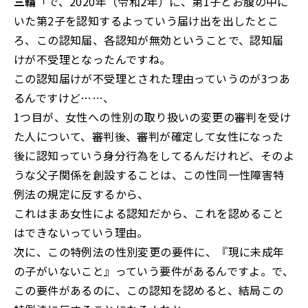
三輪
「で、2020年（令和2年）に、第1子とお腹の中に
いた第2子を認知するよっていう届け出を出したとこ
ろ、この認知届、各認知が無効ということで、認知届
けが不受理となったんですね。
この認知届けが不受理とされた理由っていうのが3つあ
るんですけど……、
1つ目が、女性への性別の取り扱いの変更の審判を受け
た人について、審判後、審判が確定して女性になった
後に認知っていう身分行為をしてるんだけれど、そのよ
うな父子関係を創設することは、この性同一性障害特
例法の規定に反するから、
これはまあ女性による認知だから、これを認めること
はできないっていう理由。
次に、この特例法の性別変更の要件に、『現に未成年
の子がいないこと』っていう要件があるんですよ。で、
この要件があるのに、この認知を認めると、結局この