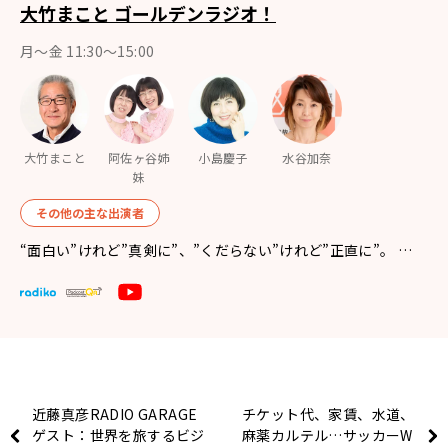
大竹まこと ゴールデンラジオ！
月〜金 11:30～15:00
大竹まこと
阿佐ヶ谷姉
小島慶子
水谷加奈
妹
その他の主な出演者
“面白い”けれど”真剣に”、”くだらない”けれど”正直に”。 …
近藤真彦RADIO GARAGE
チケット代、家賃、水道、
ゲスト：世界を旅するビジ
麻薬カルテル…サッカーW