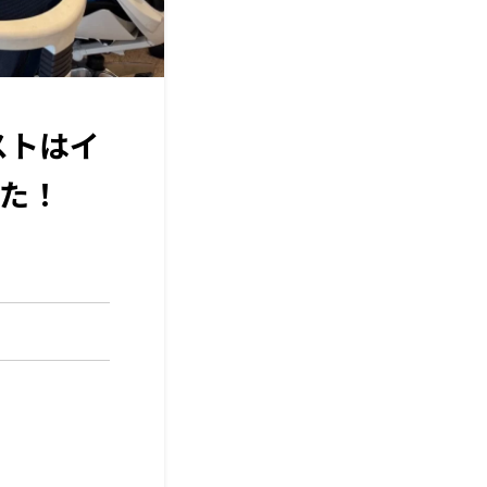
ストはイ
た！