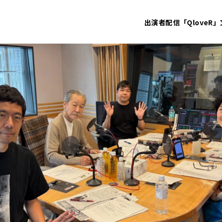
出演者
配信「QloveR」