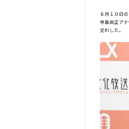
６月１０日の
寺島尚正アナ
交わした。