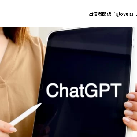
出演者
配信「QloveR」