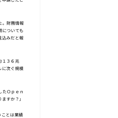
た。財務情報
期についても
見込みだと報
約１３６兆
ルに次ぐ規模
したＯｐｅｎ
りますか？」
うことは業績