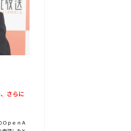
か、さらに
のＯｐｅｎＡ
を申請したと