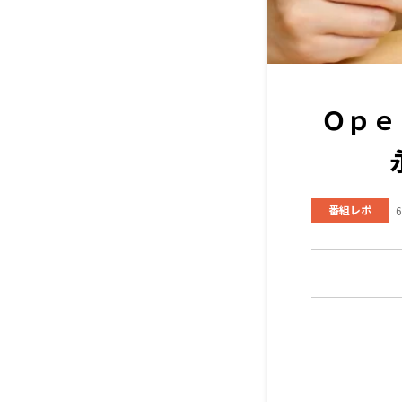
Ｏｐｅ
番組レポ
6