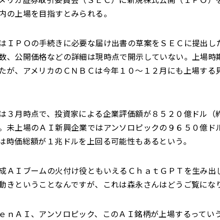
内の上場を目指すとみられる。
はＩＰＯの手続きに必要な届け出書の草案をＳＥＣに提出し
数、公開価格などの詳細は現時点で開示していない。上場時
たが、アメリカのＣＮＢＣは今年１０～１２月にも上場する
は３月時点で、投資家による企業評価額が８５２０億ドル（
。未上場のＡＩ新興企業ではアンソロピックの９６５０億ド
は時価総額が１兆ドルを上回る可能性もあるという。
成ＡＩブームの火付け役ともいえるＣｈａｔＧＰＴを生み出
動きということなんですが、これは森永さんはどうご覧にな
ｅｎＡＩ、アンソロピック、このＡＩ銘柄が上場するってい