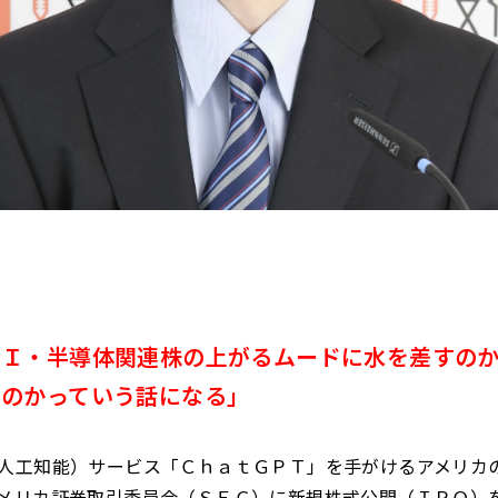
ＡＩ・半導体関連株の上がるムードに水を差すの
るのかっていう話になる」
人工知能）サービス「ＣｈａｔＧＰＴ」を手がけるアメリカ
メリカ証券取引委員会（ＳＥＣ）に新規株式公開（ＩＰＯ）