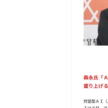
森永氏「
盛り上げ
対話型ＡＩ（
Ｉは８日、ア