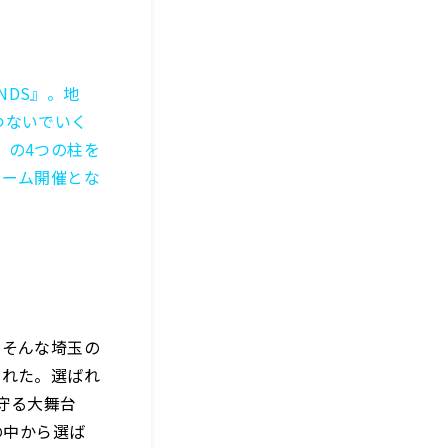
NDS』。地
つないでいく
」の4つの柱を
ドーム開催とな
。そんな埼玉の
された。選ばれ
守る大舞台
の中から選ば