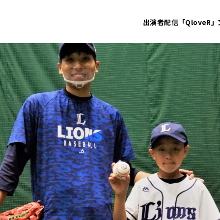
出演者
配信「QloveR」