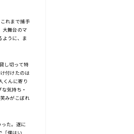
はこれまで捕手
。大舞台のマ
るように、ま
に貸し切って特
駆け付けたのは
人くんに寄り
ブな気持ち・
も笑みがこぼれ
いった。遂に
で「僕はい