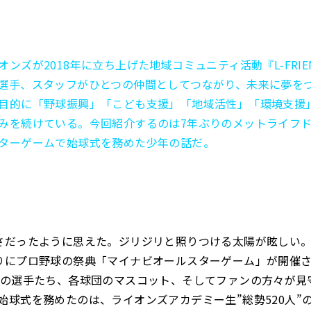
ンズが2018年に立ち上げた地域コミュニティ活動『L-FRIE
選手、スタッフがひとつの仲間としてつながり、未来に夢を
目的に「野球振興」「こども支援」「地域活性」「環境支援
みを続けている。今回紹介するのは7年ぶりのメットライフ
ターゲームで始球式を務めた少年の話だ。
さだったように思えた。ジリジリと照りつける太陽が眩しい
りにプロ野球の祭典「マイナビオールスターゲーム」が開催
表の選手たち、各球団のマスコット、そしてファンの方々が見
始球式を務めたのは、ライオンズアカデミー生”総勢520人”