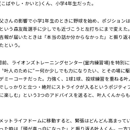
(こばやし・かいと)くん、小学4年生だった。
父さんの影響で小学1年生のときに野球を始め、ポジション
という森友哉選手に少しでも近づこうと左打ちにまで変えた
吉報が届いたときは「本当の話か分からなかった」と振り返
たという。
間前、ライオンズトレーニングセンター(室内練習場)を特別
〝叶人のために″ー何か少しでも力になりたい、とその場に
デミーコーチだった。力強く、1球1球、投球練習を重ねる叶
でしっかりと立つ・絶対にストライクが入るというポジティ
に楽しむ」という3つのアドバイスを送ると、叶人くんから
メットライフドームに移動すると、緊張はどんどん高まって
った時は「頭が真っ白になった」と振り返る叶人くん。一方