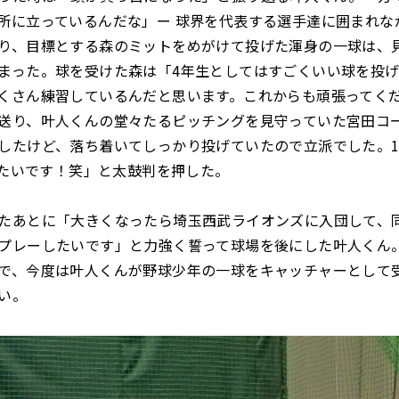
所に立っているんだな」ー 球界を代表する選手達に囲まれな
り、目標とする森のミットをめがけて投げた渾身の一球は、
まった。球を受けた森は「4年生としてはすごくいい球を投
くさん練習しているんだと思います。これからも頑張ってく
送り、叶人くんの堂々たるピッチングを見守っていた宮田コ
したけど、落ち着いてしっかり投げていたので立派でした。1
あげたいです！笑」と太鼓判を押した。
たあとに「大きくなったら埼玉西武ライオンズに入団して、
プレーしたいです」と力強く誓って球場を後にした叶人くん
で、今度は叶人くんが野球少年の一球をキャッチャーとして
い。