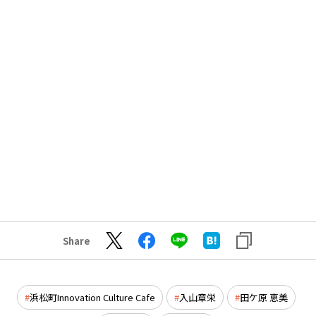
Share
浜松町Innovation Culture Cafe
入山章栄
田ケ原 恵美