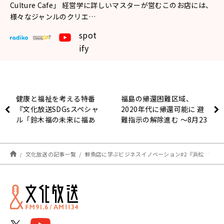
Culture Cafe」 経営学に詳しいマスターが営むこのお店には、
様々なジャンルのクリエ…
spot
ify
健康と福祉を考える特番
福島の帰還困難区域、
『文化放送SDGsスペシャ
2020年代に帰還可能に 避
ル「鈴木福の未来に福あ
難指示の解除進む ～8月23
れ！～現代の渋沢栄一を探
日「おはよう寺ちゃん」
せ〜」』
文化放送の記事一覧
鮮魚店に学ぶビジネスイノベーション#2『浜松町Innovation Culture Cafe』