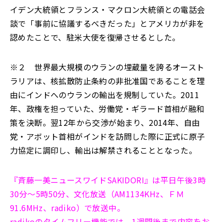
イデン大統領とフランス・マクロン大統領との電話会
談で「事前に協議するべきだった」とアメリカが非を
認めたことで、駐米大使を復帰させるとした。
※２ 世界最大規模のウランの埋蔵量を誇るオースト
ラリアは、核拡散防止条約の非批准国であることを理
由にインドへのウランの輸出を規制していた。2011
年、政権を担っていた、労働党・ギラード首相が融和
策を決断。翌12年から交渉が始まり、2014年、自由
党・アボット首相がインドを訪問した際に正式に原子
力協定に調印し、輸出は解禁されることとなった。
『斉藤一美ニュースワイドSAKIDORI』は平日午後3時
30分～5時50分、文化放送（AM1134KHz、ＦＭ
91.6MHz、radiko）で放送中。
radikoのタイムフリー機能では、1週間後まで内容をお