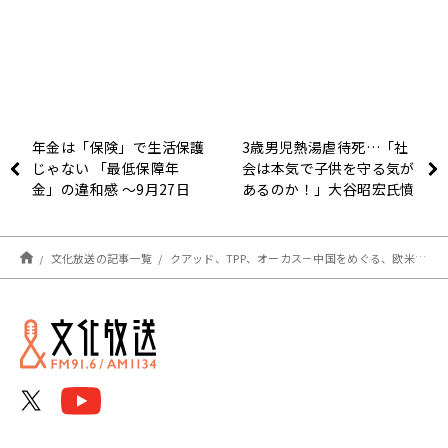
年金は「保険」で生活保護
3歳男児熱湯虐待死…「社
じゃない 「最低保障年
会は本気で子供を守る気が
金」の違和感 ～9月27日
あるのか！」大谷昭宏氏憤
「おはよう寺ちゃん」
る〜9月27日「くにまるジ
ャパン極」
文化放送の記事一覧
クアッド、TPP、オーカス－中国をめぐる、欧米、環太平洋諸国の思惑は？～9月23日 斉藤一美ニュースワイドSAKIDORI!