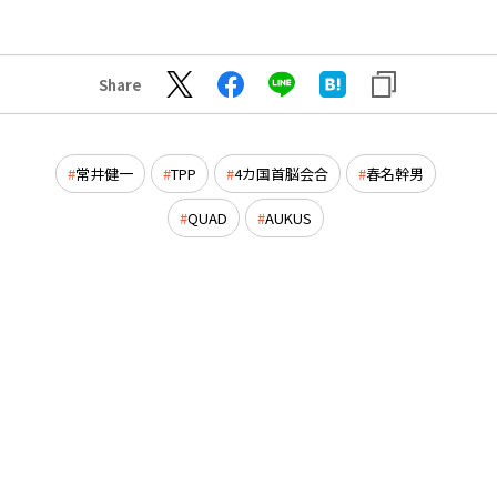
Share
常井健一
TPP
4カ国首脳会合
春名幹男
QUAD
AUKUS