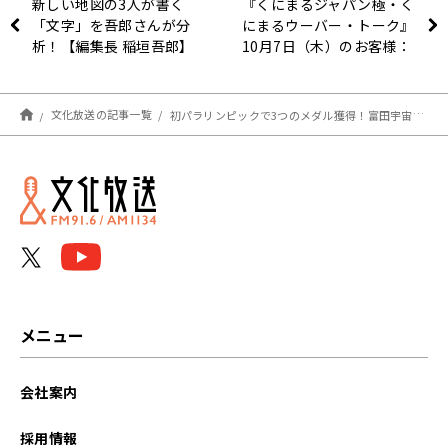
新しい地図の3人が書く
『くにまるジャパン極・く
「文字」を吾郎さんが分
にまるウーバー・トーク』
析！【編集長 稲垣吾郎】
10月7日（木）のお客様：
文化放送
河合薫さん
文化放送の記事一覧
初パラリンピックで3つのメダル獲得！富田宇宙「同じパラリンピック選手でも考え方は違う。それも多様性」～ニュースワイドSAKIDORI
メニュー
会社案内
採用情報