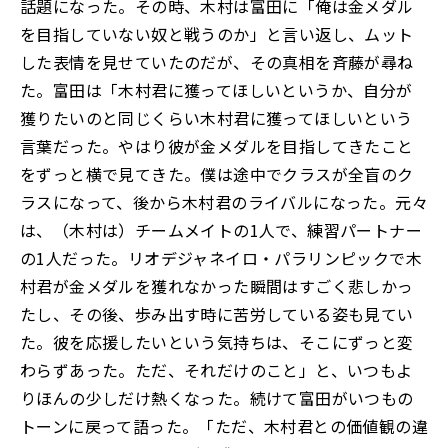
話題になった。その時、木村は富田に「俺は金メダル
を目指していない奴と戦うのか」と言い返し、ムット
した表情を見せていたのだが、その真相を斉藤が尋ね
た。富田は「木村君に獲ってほしいというか、自分が
獲りたいのと同じくらい木村君に獲ってほしいという
言葉だった。やはり彼が金メダルを目指してきたこと
をずっと横で見てきた。僕は途中でクラスが全盲のク
ラスになって、後から木村君のライバルになった。元々
は、（木村は）チームメイトの1人で、練習パートナー
の1人だった。リオデジャネイロ・パラリンピックで木
村君が金メダルを獲れなかった瞬間はすごく悲しかっ
たし、その後、歩み出す時に苦労している姿も見てい
た。彼を応援したいという気持ちは、そこにずっと変
わらずあった。ただ、それだけのこと」と、いつもよ
りほんの少しだけ熱くなった。続けて富田がいつもの
トーンに戻って語った。「ただ、木村君との価値観の違