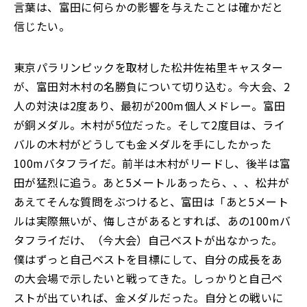
言葉は、富田に何らかの影響を与えたことは確かだと
信じたい。
東京パラリンピックを取材した松井佐祐里キャスター
が、富田対木村の名勝負について切り込む。今大会、2
人の対決は2度あり、最初が200m個人メドレー。富田
が銅メダル。木村が5位だった。そして2度目は、ライ
バルの木村がどうしても金メダルを手にしたかった
100mバタフライだ。前半は木村がリードし、後半は富
田が猛烈に追う。あと5メートルあったら、、、松井が
あえてそんな質問をぶつけると、富田は「あと5メート
ルは実際無いが、悔しさがあるとすれば、あの100mバ
タフライだけ、（今大会）自己ベストが出なかった。
僕はずっと自己ベストを目標にして、自分の成長をあ
の大会場で示したいと戦ってきた。しっかりと自己ベ
ストが出ていれば、金メダルだった。自分との戦いに