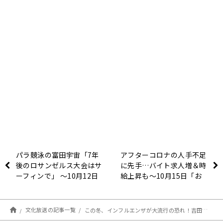
パラ競泳の富田宇宙「7年
アフターコロナの人手不足
後のロサンゼルス大会はサ
に先手…バイト求人増＆時
ーフィンで」 ～10月12日
給上昇も～10月15日「お
ニュースワイド
はよう寺ちゃん」
SAKIDORI！
文化放送の記事一覧
この冬、インフルエンザが大流行の恐れ！吉田たかよし医師が予防法を解説！～10月13日 ニュースワイドSAKIDORI!