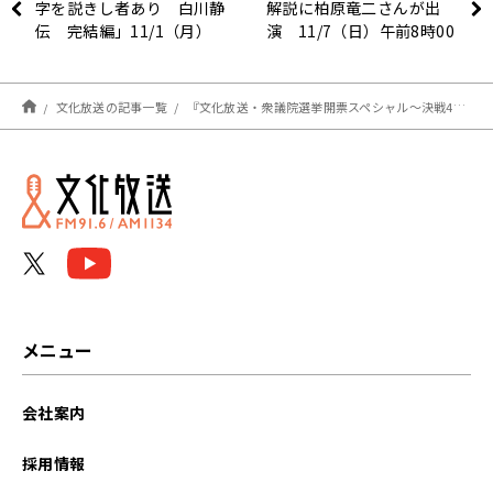
字を説きし者あり 白川静
解説に柏原竜二さんが出
伝 完結編」11/1（月）
演 11/7（日）午前8時00
配信チケット販売スタート
分より生中継！
文化放送の記事一覧
『文化放送・衆議院選挙開票スペシャル～決戦465議席』 10月31日(日)午後8時00分～0時00分 オンエア
メニュー
会社案内
採用情報