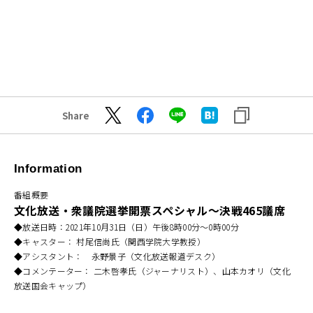
Share
Information
番組概要
文化放送・衆議院選挙開票スペシャル～決戦465議席
◆放送日時：2021年10月31日（日）午後8時00分～0時00分
◆キャスター： 村尾信尚氏（関西学院大学教授）
◆アシスタント： 永野景子（文化放送報道デスク）
◆コメンテーター： 二木啓孝氏（ジャーナリスト）、山本カオリ（文化
放送国会キャップ）