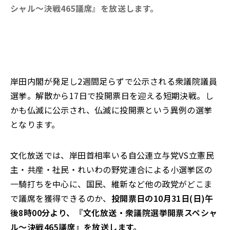
シャル～決戦465議席』を放送します。
岸田内閣が発足し2週間足らずで公示される衆議院議員
選挙。解散から17日で投開票日を迎える短期決戦。し
かも仏滅に公示され、仏滅に投開票という異例の選挙
となります。
文化放送では、岸田首相率いる自公連立与党VS立憲民
主・共産・社民・れいわの野党連合による小選挙区の
一騎打ちを中心に、国民、維新など他の政党がどこま
で議席を獲得できるのか、
投開票日の10月31日(日)午
後8時00分より、『文化放送・衆議院選挙開票スペシャ
ル～決戦465議席』を放送します。