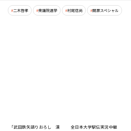
二木啓孝
衆議院選挙
村尾信尚
開票スペシャル
「武田鉄矢語りおろし 漢
全日本大学駅伝実況中継