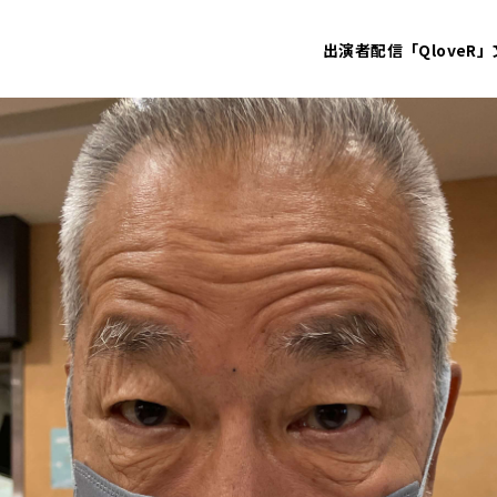
出演者
配信「QloveR」