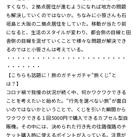
すくなり、２拠点居住が進むようになれば地方の問題
も解決していくのではないか。ちなみに小笹さんも石
垣島と大阪の二拠点居住をしていた。移動が当たり前
になると、生活のスタイルが変わり、都会側の目線と田
舎側の目線を混ぜていくことで様々な問題が解決でき
るのではと小笹さんは考えている。
・・・・・・・・・・・・・・・・・・・・・・・・
・・・・・・・
【こちらも話題に！旅のガチャガチャ“旅くじ”と
は？】
コロナ禍で我慢の状況が続く中、何かワクワクできる
ことを考えたいと始めた。“行先を選べない旅”が面白
いのではないかということで、くじを引いた瞬間から
ワクワクできる１回5000円で購入できるカプセル型自
販機。その中には、決められた行き先の往路復路のチ
ケット購入時に使えるポイントが入っている。注意が