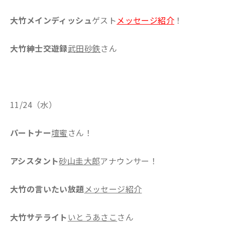
大竹メインディッシュ
ゲスト
メッセージ紹介
！
大竹紳士交遊録
武田砂鉄
さん
11/24（水）
パートナー
壇蜜
さん！
アシスタント
砂山圭大郎
アナウンサー！
大竹の言いたい放題
メッセージ紹介
大竹サテライト
いとうあさこ
さん