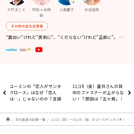
大竹まこと
阿佐ヶ谷姉
小島慶子
水谷加奈
妹
その他の主な出演者
“面白い”けれど”真剣に”、”くだらない”けれど”正直に”。 …
ユーミンの「恋人がサンタ
11/19（金）室井さんの背
クロース」はなぜ「恋人
中のファスナーが上がらな
は…」じゃないのか？言語
い！？原因は「五十肩」！
学者が読み解いた納得の理
由とは？～11月19日「く
にまるジャパン極」
文化放送の記事一覧
11/22（月）～11/26（金）のゴールデンラジオ！