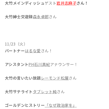
大竹メインディッシュ
ゲスト
岩井志麻子
さん！
大竹紳士交遊録
森永卓郎
さん
11/23（火）
パートナー
はるな愛
さん！
アシスタント
PH石川真紀
アナウンサー！
大竹の言いたい放題
レーモンド松屋
さん
大竹サテライト
タブレット純
さん
ゴールデンヒストリー
「なぜ政治家を」