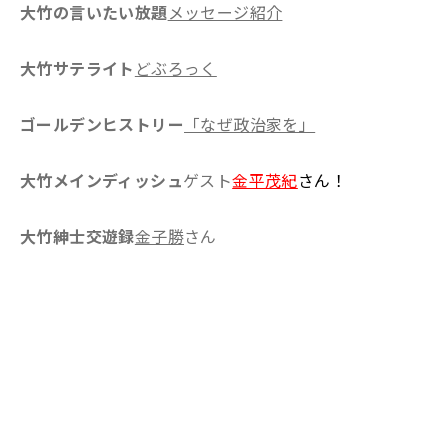
大竹の言いたい放題
メッセージ紹介
大竹サテライト
どぶろっく
ゴールデンヒストリー
「なぜ政治家を」
大竹メインディッシュ
ゲスト
金平茂紀
さん！
大竹紳士交遊録
金子勝
さん