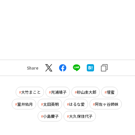
Share
大竹まこと
光浦靖子
砂山圭大郎
壇蜜
室井佑月
太田英明
はるな愛
阿佐ヶ谷姉妹
小島慶子
大久保佳代子