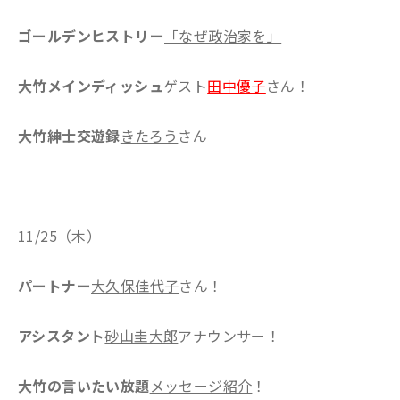
ゴールデンヒストリー
「なぜ政治家を」
大竹メインディッシュ
ゲスト
田中優子
さん！
大竹紳士交遊録
きたろう
さん
11/25（木）
パートナー
大久保佳代子
さん！
アシスタント
砂山圭大郎
アナウンサー！
大竹の言いたい放題
メッセージ紹介
！