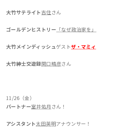
大竹サテライト
吉住
さん
ゴールデンヒストリー
「なぜ政治家を」
大竹メインディッシュ
ゲスト
ザ・マミィ
大竹紳士交遊録
関口晴彦
さん
11/26（金）
パートナー
室井佑月
さん！
アシスタント
太田英明
アナウンサー！