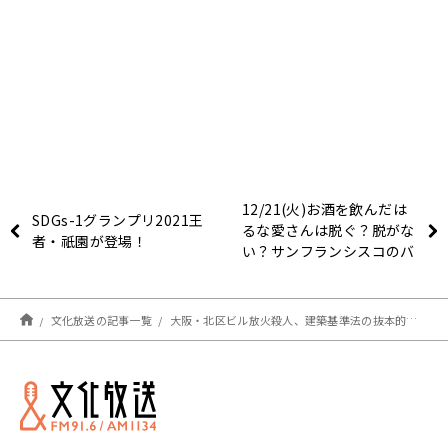
12/21(火)お酒を飲んだは
SDGs-1グランプリ2021王
るな愛さんは脱ぐ？脱がな
者・祇園が登場！
い？サンフランシスコのバ
ーでコットン下着でダン
ス！？
文化放送の記事一覧
大阪・北区ビル放火殺人、建築基準法の抜本的改正を！ ～12月20日（月）ニュースワイドSAKIDORI！