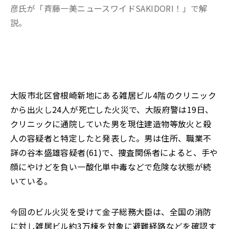
彦氏が「斉藤一美ニュースワイドSAKIDORI！」で解
説。
大阪市北区曾根崎新地にある雑居ビル4階のクリニック
から出火し24人が死亡した火災で、大阪府警は19日、
クリニックに通院していた男を現住建造物等放火と殺
人の容疑者と特定したと発表した。男は住所、職業不
詳の谷本盛雄容疑者(61)で、捜査関係者によると、手や
顔にやけどを負い一酸化単中毒などで危険な状態が続
いている。
今回のビル火災を受けて金子総務大臣は、全国の消防
に対し雑居ビル約3万棟を対象に避難経路などを確認す