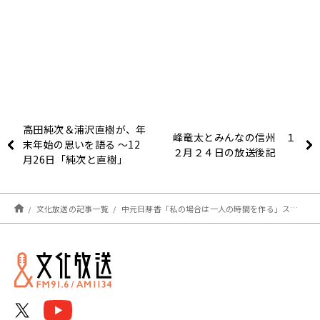
高田純次＆浦沢直樹が、年
峰竜太とみんなの信州 １
末年始の思いを語る 〜12
２月２４日の放送後記
月26日「純次と直樹」
文化放送の記事一覧
中元日芽香「私の場合は一人の時間を作る」ストレス解消についてたっぷり語る～12月27日『中元日芽香の「な」』