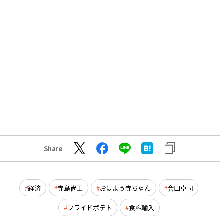
Share
経済
寺島尚正
おはよう寺ちゃん
会田卓司
フライドポテト
食料輸入