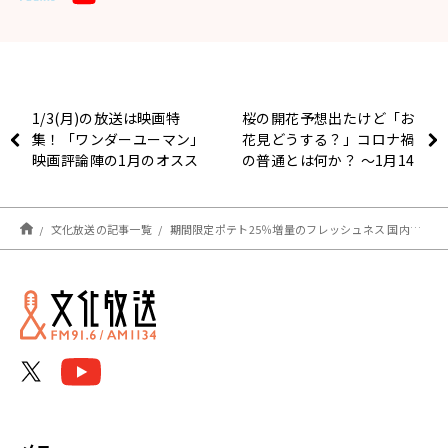
1/3(月)の放送は映画特
桜の開花予想出たけど「お
集！「ワンダーユーマン」
花見どうする？」コロナ禍
映画評論陣の1月のオスス
の普通とは何か？ ～1月14
メは！？
日「おはよう寺ちゃん」
文化放送の記事一覧
期間限定ポテト25％増量のフレッシュネス 国内調達だからなせるわざ！ ～1月14日「おはよう寺ちゃん」