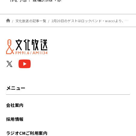
と青とエスキース』『六人
の嘘つきな大学生』、そし
て…？
文化放送の記事一覧
2月20日のゲストはロックバンド・wacciより、橋口洋平さんが登場！『アインシュタイン・山崎紘菜 Heat&Heart!』
メニュー
会社案内
採用情報
ラジオCMご利用案内