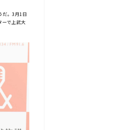
だ。3月1日
ターで上武大