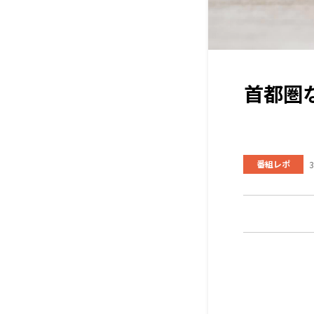
首都圏
番組レポ
3