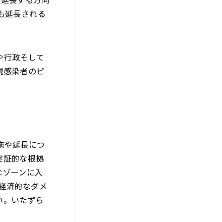
も延長される
や行政そして
規感染者のピ
施や延長につ
実証的な根拠
なゾーンに入
経済的なダメ
い。いたずら