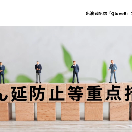
出演者
配信「QloveR」