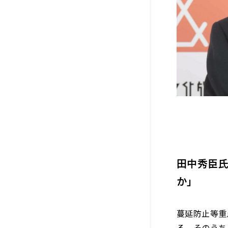
田中
秀臣
か
」
蔓延防止等重
る。そのうち