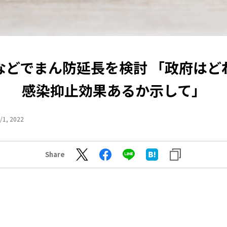
などでまん防延長を検討 「政府はど
感染抑止効果あるか示して」
/1, 2022
Share