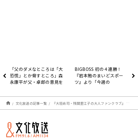
「父のダメなところは「大
BIGBOSS 初の４連勝！
恐慌」とか脅すところ」森
『岩本勉のまいどスポー
永康平が父・卓郎の意見を
ツ』より「今週の
一刀両断！
BIGBOSS 新庄報！」
文化放送の記事一覧
『大垣尚司・残間里江子の大人ファンクラブ』 憧れの地方移住。でも、育児や介護はどうなる？ 悩める30代からのメールをご紹介