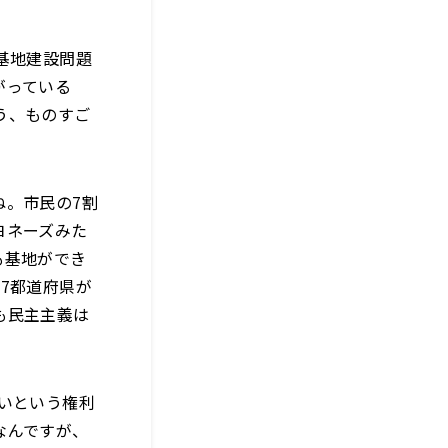
基地建設問題
がっている
う、ものすご
ね。市民の7割
ヨネーズみた
も基地ができ
7都道府県が
も民主主義は
いという権利
なんですが、