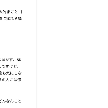
大竹まことゴ
題に揺れる福
は届かず、構
んですけど、
量も気にしな
京の人には伝
どんなんこと