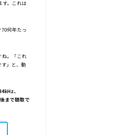
ます。これは
70何年たっ
すね。「これ
です」と、動
4kHz、
週間後まで聴取で