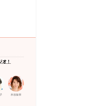
ジオ！
子
水谷加奈