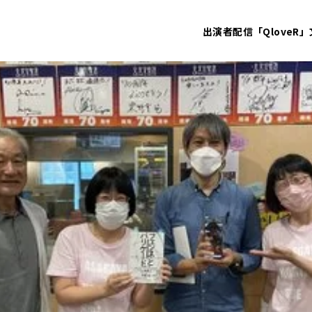
出演者
配信「QloveR」