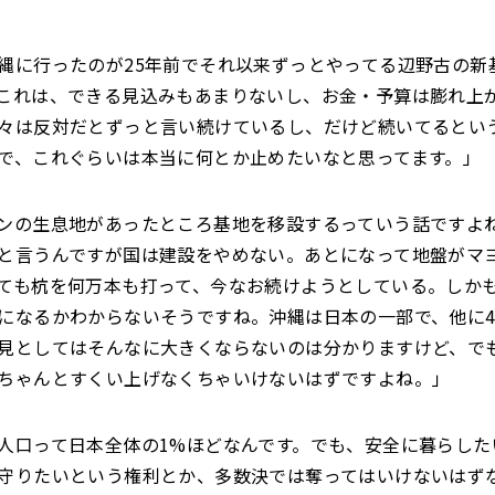
縄に行ったのが25年前でそれ以来ずっとやってる辺野古の新
これは、できる見込みもあまりないし、お金・予算は膨れ上
々は反対だとずっと言い続けているし、だけど続いてるとい
で、これぐらいは本当に何とか止めたいなと思ってます。」
ンの生息地があったところ基地を移設するっていう話ですよ
と言うんですが国は建設をやめない。あとになって地盤がマ
ても杭を何万本も打って、今なお続けようとしている。しか
になるかわからないそうですね。沖縄は日本の一部で、他に4
見としてはそんなに大きくならないのは分かりますけど、で
ちゃんとすくい上げなくちゃいけないはずですよね。」
人口って日本全体の1%ほどなんです。でも、安全に暮らした
守りたいという権利とか、多数決では奪ってはいけないはず