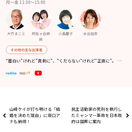
月〜金 11:30～15:00
大竹まこと
阿佐ヶ谷姉
小島慶子
水谷加奈
妹
その他の主な出演者
“面白い”けれど”真剣に”、”くだらない”けれど”正直に”。 …
山﨑ケイが打ち明ける「結
民主活動家の死刑を執行し
婚を決めた理由」に坂口ア
たミャンマー軍政を日本政
ナも納得！
府は国葬に案内