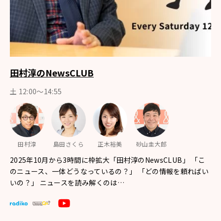
田村淳のNewsCLUB
土 12:00～14:55
田村淳
島田さくら
正木裕美
砂山圭大郎
2025年10月から3時間に枠拡大「田村淳のNewsCLUB」 「こ
のニュース、一体どうなっているの？」 「どの情報を頼ればい
いの？」 ニュースを読み解くのは…