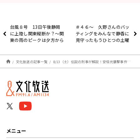
台風８号 13日午後静岡
＃４６～ 久野さんのバッ
に上陸し関東縦断か？～関
ティングをみんなで静香に
東の雨のピークは夕方から
見守ったもうひとつの土曜
夜
日
文化放送の記事一覧
8/13（土）伝説の刑事が解説！安倍元襲撃事件の警備検証
メニュー