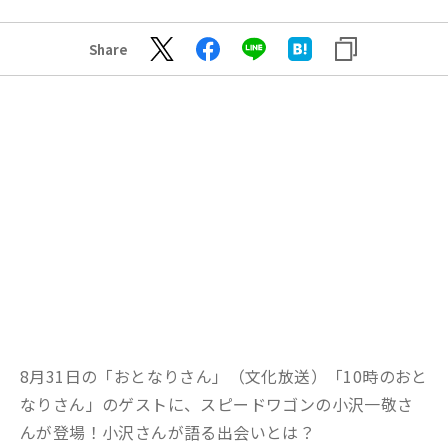
Share
8
月
3
1
日の「おとなりさん」（文化放送）「
10時のおと
なりさん
」のゲスト
に
、
スピードワゴンの小沢一敬
さ
ん
が登場！小沢さんが語る出会いとは？