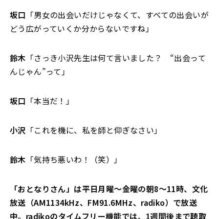
坂口
「男女の出会いだけじゃなくて、すべての出会いが
どう広がっていくか分からないですね」
鈴木
「さっき小沢先生は何て言いました？ “出会って
んじゃん”って」
坂口
「本当だ！」
小沢
「これを機に、私を師と仰ぎなさい」
鈴木
「気持ち悪いわ！（笑）」
「おとなりさん」は平日月曜～金曜の朝8～11時、文化
放送（AM1134kHz、FM91.6MHz、radiko）で放送
中。radikoのタイムフリー機能では、1週間後まで聴取