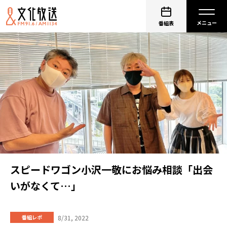
番組表
スピードワゴン小沢一敬にお悩み相談「出会
いがなくて…」
8/31, 2022
番組レポ