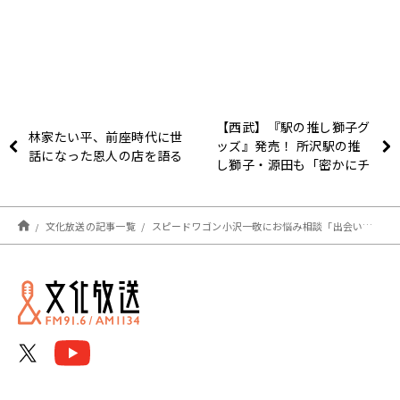
【西武】『駅の推し獅子グ
林家たい平、前座時代に世
ッズ』発売！ 所沢駅の推
話になった恩人の店を語る
し獅子・源田も「密かにチ
ェックしてました」
文化放送の記事一覧
スピードワゴン小沢一敬にお悩み相談「出会いがなくて…」