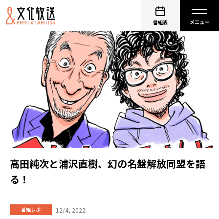
番組表
高田純次と浦沢直樹、幻の名盤解放同盟を語
る！
12/4, 2022
番組レポ