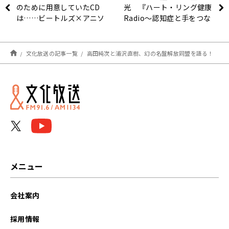
のために用意していたCD
光 『ハート・リング健康
は……ビートルズ×アニソ
Radio～認知症と手をつな
ン!?
ごう〜 』
文化放送の記事一覧
高田純次と浦沢直樹、幻の名盤解放同盟を語る！
メニュー
会社案内
採用情報