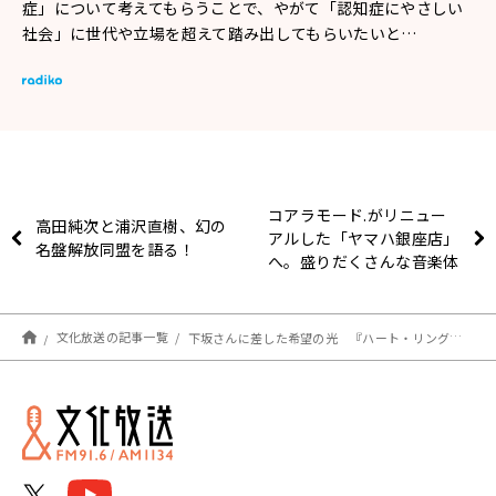
症」について考えてもらうことで、やがて「認知症にやさしい
社会」に世代や立場を超えて踏み出してもらいたいと…
コアラモード.がリニュー
高田純次と浦沢直樹、幻の
アルした「ヤマハ銀座店」
名盤解放同盟を語る！
へ。盛りだくさんな音楽体
験にびっくり！？
文化放送の記事一覧
下坂さんに差した希望の光 『ハート・リング健康Radio～認知症と手をつなごう〜 』