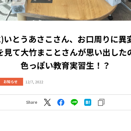
7(水)いとうあさこさん、お口周りに異
を見て大竹まことさんが思い出した
色っぽい教育実習生！？
お知らせ
12/7, 2022
Share