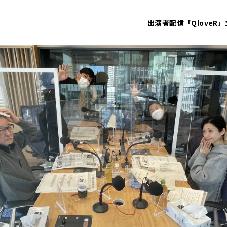
出演者
配信「QloveR」