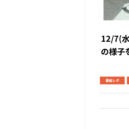
12/
の様子
番組レポ