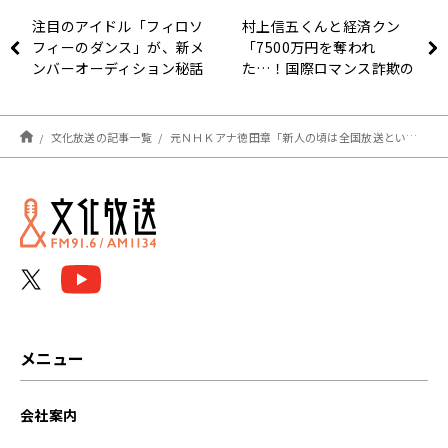
注目のアイドル「フィロソ
村上信五くんと経済クン
フィーのダンス」が、新メ
「7500万円を奪われ
ンバーオーディション秘話
た…！国際ロマンス詐欺の
を語る！
実態を激白！」
文化放送の記事一覧
元ＮＨＫアナ徳田章「新人の頃は全国放送というだけでドキドキ」
メニュー
会社案内