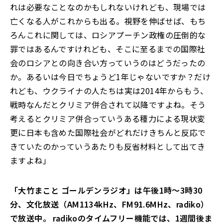
れは必要なことなのかもしれないけれども、現場では
亡くなる人がこれからも出る。視野を伸ばせば、もち
ろんこれに関しては、ロシアプーチン政権の圧倒的な
罪ではあるんですけれども、そこに至るまでの国際社
会のロシアとの向き合い方っていうのはどうだったの
か。あるいは今日でちょうど1年じゃないですか？だけ
れども、ウクライナの人たちは実は2014年からもう、
戦時なんだとクリミア併合されて以降ですよね。そう
考えるとクリミア併合っていうある種力による現状変
更に日本も含めた国際社会がどれだけきちんと反応で
きていたのかっていうあたりも反省材料として出てき
ますよね」
「大竹まこと ゴールデンラジオ」は午後1時～3時30
分、文化放送（AM1134kHz、FM91.6MHz、radiko）
で放送中。 radikoのタイムフリー機能では、1週間後ま