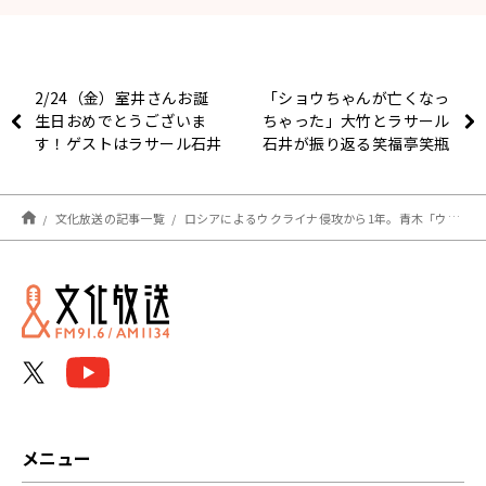
2/24（金）室井さんお誕
「ショウちゃんが亡くなっ
生日おめでとうございま
ちゃった」大竹とラサール
す！ゲストはラサール石井
石井が振り返る笑福亭笑瓶
さん！
さんの思い出
文化放送の記事一覧
ロシアによるウクライナ侵攻から1年。青木「ウクライナの人たちは実は2014年からもう、戦時なんだと言っている」
メニュー