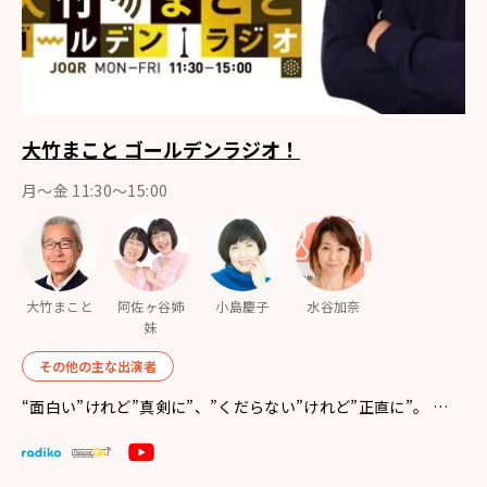
大竹まこと ゴールデンラジオ！
月〜金 11:30～15:00
大竹まこと
阿佐ヶ谷姉
小島慶子
水谷加奈
妹
その他の主な出演者
“面白い”けれど”真剣に”、”くだらない”けれど”正直に”。 …