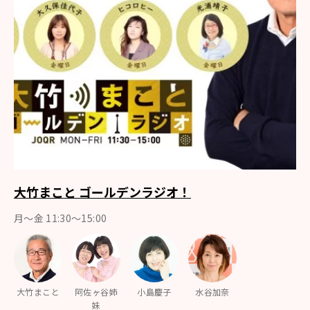
大竹まこと ゴールデンラジオ！
月〜金 11:30～15:00
大竹まこと
阿佐ヶ谷姉
小島慶子
水谷加奈
妹