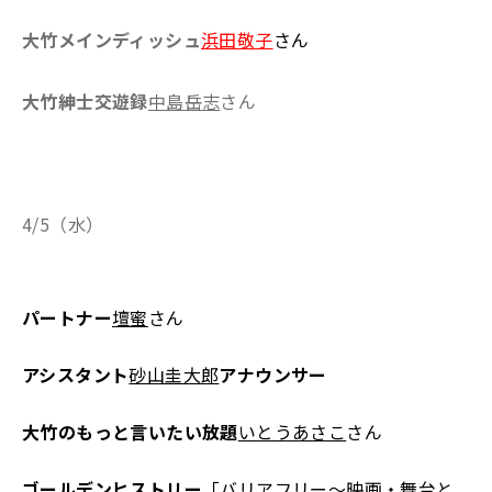
大竹メインディッシュ
浜田敬子
さん
大竹紳士交遊録
中島岳志
さん
4/5（水）
パートナー
壇蜜
さん
アシスタント
砂山圭大郎
アナウンサー
大竹のもっと言いたい放題
いとうあさこ
さん
ゴールデンヒストリー
「
バリアフリー～映画・舞台と