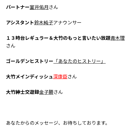
パートナー
室井佑月
さん
アシスタント
鈴木純子
アナウンサー
１３時台レギュラー＆大竹のもっと言いたい放題
青木理
さん
ゴールデンヒストリー
「あなたのヒストリー」
大竹メインディッシュ
深康臣
さん
大竹紳士交遊録
金子勝
さん
あなたからのメッセージ、お待ちしております。