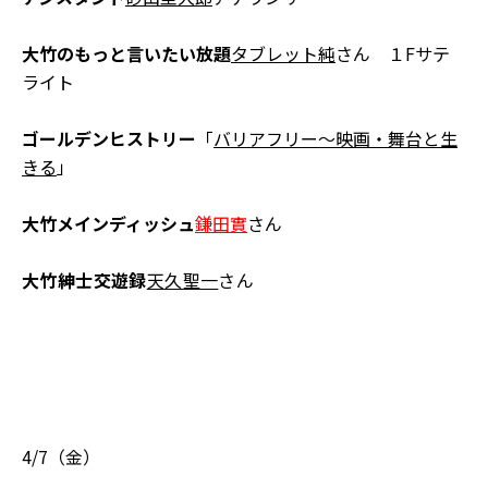
大竹のもっと言いたい放題
タブレット純
さん １Fサテ
ライト
ゴールデンヒストリー
「
バリアフリー～映画・舞台と生
きる
」
大竹メインディッシュ
鎌田實
さん
大竹紳士交遊録
天久聖一
さん
4/7（金）