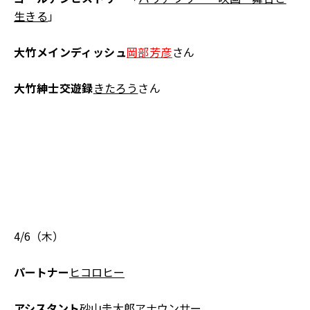
生きる
」
大竹メインディッシュ
岡部芳彦
さん
大竹紳士交遊録
きたろう
さん
4/6（木）
パートナー
ヒコロヒー
アシスタント
砂山圭大郎
アナウンサー