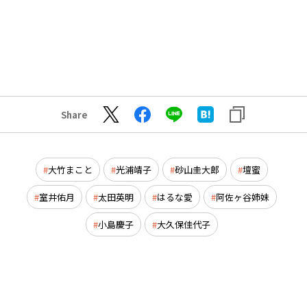
Share
大竹まこと
光浦靖子
砂山圭大郎
壇蜜
室井佑月
太田英明
はるな愛
阿佐ヶ谷姉妹
小島慶子
大久保佳代子