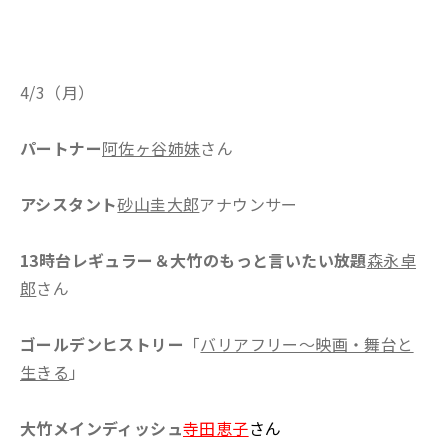
4/3（月）
パートナー
阿佐ヶ谷姉妹
さん
アシスタント
砂山圭大郎
アナウンサー
13時台レギュラー＆大竹のもっと言いたい放題
森永卓
郎
さん
ゴールデンヒストリー
「
バリアフリー～映画・舞台と
生きる
」
大竹メインディッシュ
寺田恵子
さん