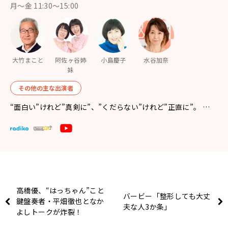
月〜金 11:30～15:00
大竹まこと
阿佐ヶ谷姉
小島慶子
水谷加奈
妹
その他の主な出演者
“面白い”けれど”真剣に”、”くだらない”けれど”正直に”。 …
高橋優、“はっちゃん”こと
バービー「整形しても大丈
鍵盤奏者・平畑徹也となか
夫な人3か条」
よしトークが炸裂！