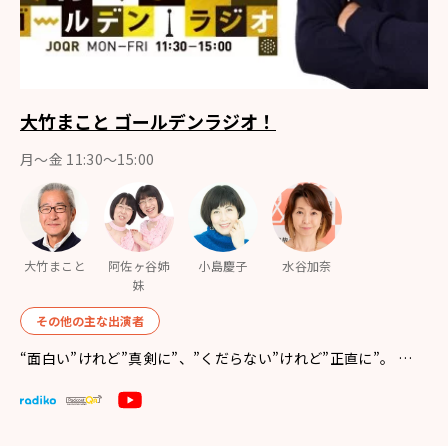
大竹まこと ゴールデンラジオ！
月〜金 11:30～15:00
大竹まこと
阿佐ヶ谷姉
小島慶子
水谷加奈
妹
その他の主な出演者
“面白い”けれど”真剣に”、”くだらない”けれど”正直に”。 …