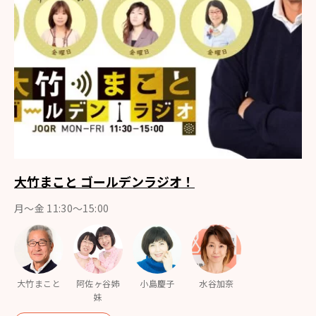
大竹まこと ゴールデンラジオ！
月〜金 11:30～15:00
大竹まこと
阿佐ヶ谷姉
小島慶子
水谷加奈
妹