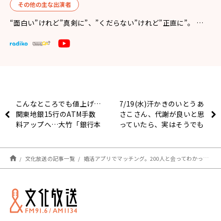
その他の主な出演者
“面白い”けれど”真剣に”、”くだらない”けれど”正直に”。 …
こんなところでも値上げ…
7/19(水)汗かきのいとうあ
関東地銀15行のATM手数
さこさん、代謝が良いと思
料アップへ…大竹「銀行本
っていたら、実はそうでも
体をなんとか守っていこう
ない！？
という話」
文化放送の記事一覧
婚活アプリでマッチング。200人と会ってわかった実態、メリット、危険性