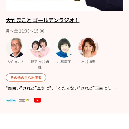
大竹まこと ゴールデンラジオ！
月〜金 11:30～15:00
大竹まこと
阿佐ヶ谷姉
小島慶子
水谷加奈
妹
その他の主な出演者
“面白い”けれど”真剣に”、”くだらない”けれど”正直に”。 …