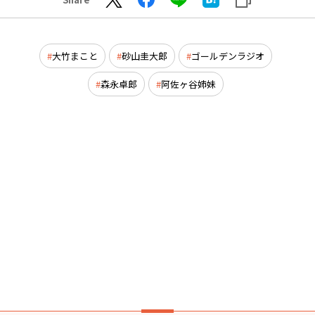
大竹まこと
砂山圭大郎
ゴールデンラジオ
森永卓郎
阿佐ヶ谷姉妹