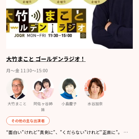
大竹まこと ゴールデンラジオ！
月〜金 11:30～15:00
大竹まこと
阿佐ヶ谷姉
小島慶子
水谷加奈
妹
その他の主な出演者
“面白い”けれど”真剣に”、”くだらない”けれど”正直に”。 …