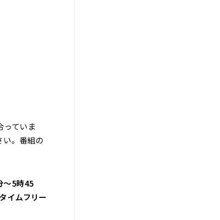
合っていま
さい。番組の
～5時45
oのタイムフリー