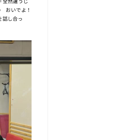
「全然違うじ
の おいでよ！
を話し合っ