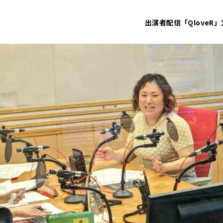
出演者
配信「QloveR」