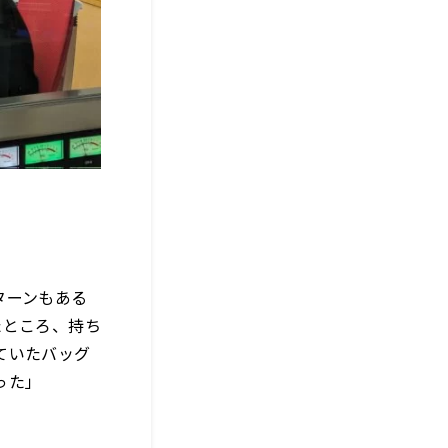
ターンもある
たところ、持ち
ていたバッグ
った」