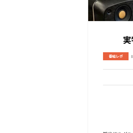
実
番組レポ
8