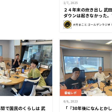
1/7, 2025
２４年末の炊き出し 武
ダウンは起きなかった。
定し続けるのはやめるべ
大竹まこと ゴールデンラジオ
番組レポ
6/6, 2023
間で国民のくらしは 武
「『30年後になんとか