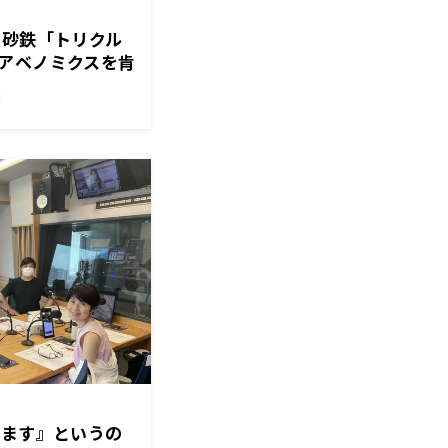
田砂鉄「トリクル
アベノミクスを肯
き。」
！
します』というの