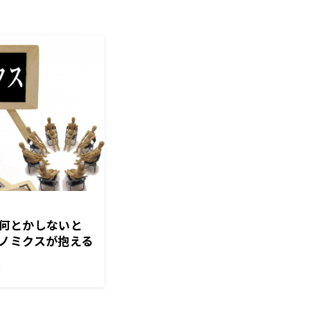
何とかしないと
ノミクスが抱える
日「大竹まこと ゴ
！