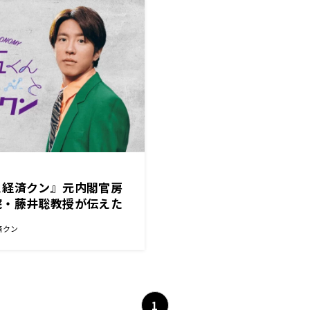
と経済クン』元内閣官房
院・藤井聡教授が伝えた
の提言！
済クン
1