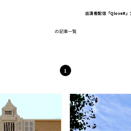
出演者
配信「QloveR」
アベノミクス
の記事一覧
1