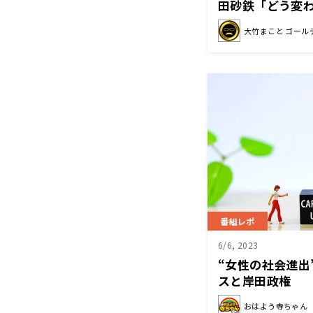
田砂鉄「どう変
か。反省あるい
大竹まこと ゴール
番組レポ
6/6, 2023
“女性の社会進出
スと岸田政権
おはよう寺ちゃん