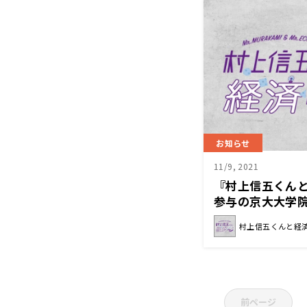
お知らせ
11/9, 2021
『村上信五くん
参与の京大大学
い！日本経済へ
村上信五くんと経
前ページ