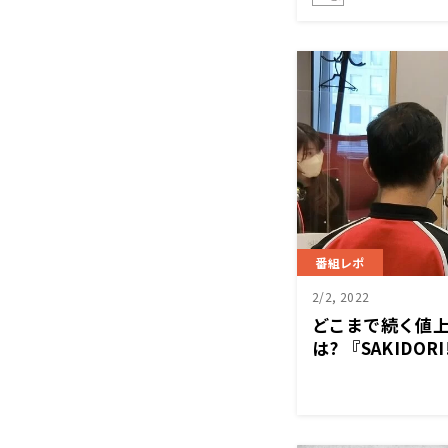
番組レポ
2/2, 2022
どこまで続く値
は? 『SAKID
治彦氏が吼えた