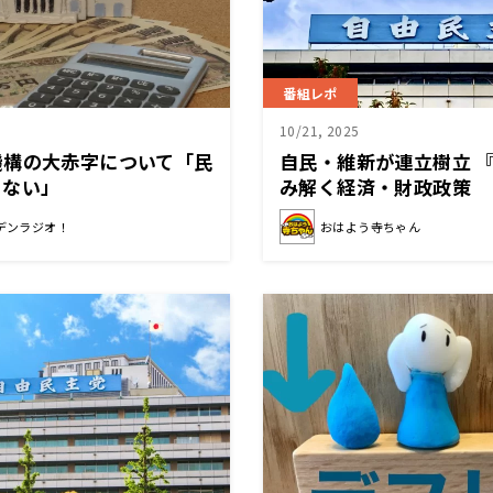
番組レポ
10/21, 2025
機構の大赤字について「民
自民・維新が連立樹立 
うない」
み解く経済・財政政策
デンラジオ！
おはよう寺ちゃん