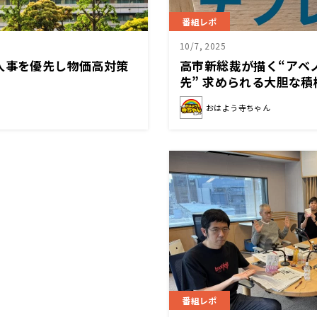
番組レポ
10/7, 2025
人事を優先し物価高対策
高市新総裁が描く“アベ
先” 求められる大胆な積
おはよう寺ちゃん
番組レポ