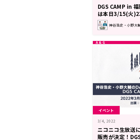
DGS CAMP i
は本日3/15(火
コ生放送にて
神谷浩史・小野大輔のDe
イベント
3/4, 2022
ニコニコ生放送
販売が決定！DGS C