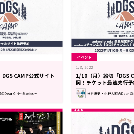
イベント
1/3, 2022
！DGS CAMP公式サイト
1/10（月）締切「DGS
！
岡！チケット最速先行予
animelo mix、ニコ
ar Girl～Stories～
神谷浩史・小野大輔のDear Girl
て！