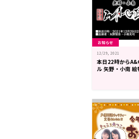
お知らせ
12/29, 2021
本日22時からA&G
ル 矢野・小南 絵
【超！A&G+】