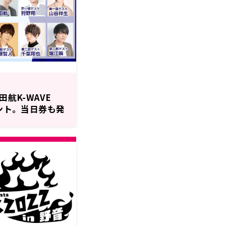
田航K-WAVE
ベント。当日券も発
翔、山谷祥生、
也、堀江瞬