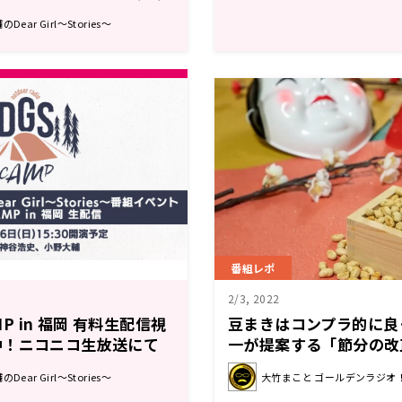
開始！【最後の先行！】
ar Girl～Stories～
番組レポ
2/3, 2022
MP in 福岡 有料生配信視
豆まきはコンプラ的に良
中！ニコニコ生放送にて
一が提案する「節分の改
ードロス、弱いものいじ
ar Girl～Stories～
大竹まこと ゴールデンラジオ
年中行事