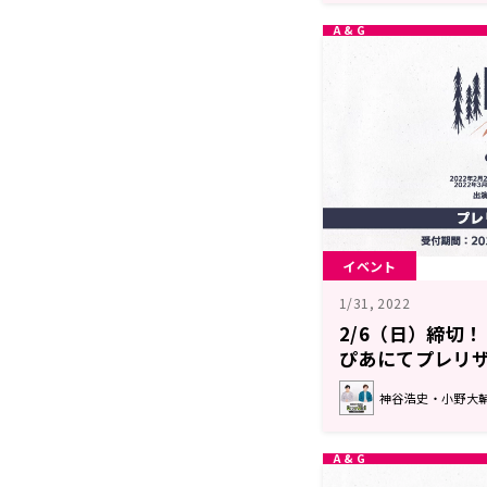
イベント
1/31, 2022
2/6（日）締切！
ぴあにてプレリ
神谷浩史・小野大輔のDe