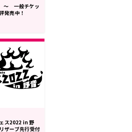
野音 ～ 一般チケッ
評発売中！
2022 in 野
リザーブ先行受付