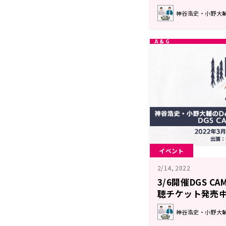
公演
神谷浩史・小野大輔のDe
イベント
2/14, 2022
3/6開催DGS CA
聴チケット発売
実施
神谷浩史・小野大輔のDe