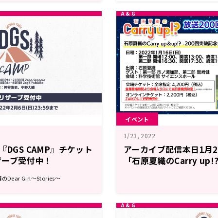
イベント
1/23, 2022
『DGS CAMP』チケット
アーカイブ配信本日1月2
ザーブ受付中！
「石原夏織のCarry up
ストは第一部 市ノ瀬加那
ar Girl～Stories～