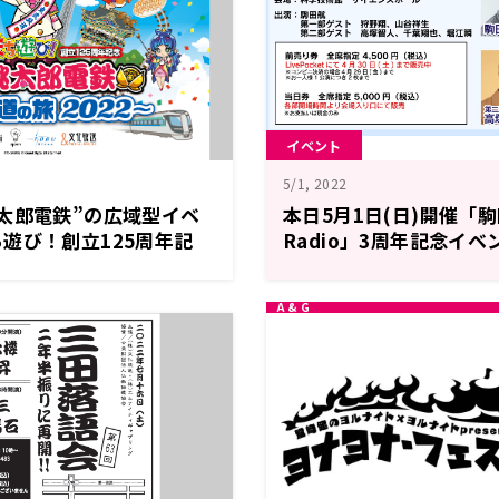
イベント
5/1, 2022
太郎電鉄”の広域型イベ
本日5月1日(日)開催「駒
遊び！創立125周年記
Radio」3周年記念イ
郎電鉄～東武鉄道の旅
売！ゲストは第一部狩野
（月）～開催決定！
第二部高塚智人、千葉翔