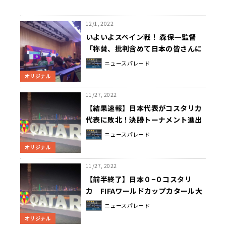
12/1, 2022
いよいよスペイン戦！ 森保一監督
「称賛、批判含めて日本の皆さんに
興味を持って頂ければ嬉しい」
ニュースパレード
オリジナル
11/27, 2022
【結果速報】日本代表がコスタリカ
代表に敗北！決勝トーナメント進出
の行方はスペイン戦へ！
ニュースパレード
オリジナル
11/27, 2022
【前半終了】日本０−０コスタリ
カ FIFAワールドカップカタール大
会
ニュースパレード
オリジナル