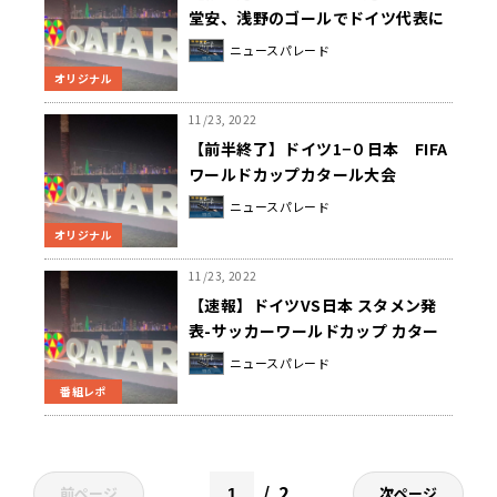
堂安、浅野のゴールでドイツ代表に
勝利！
ニュースパレード
オリジナル
11/23, 2022
【前半終了】ドイツ1−０日本 FIFA
ワールドカップカタール大会
ニュースパレード
オリジナル
11/23, 2022
【速報】ドイツVS日本 スタメン発
表-サッカーワールドカップ カター
ル大会
ニュースパレード
番組レポ
2
前ページ
次ページ