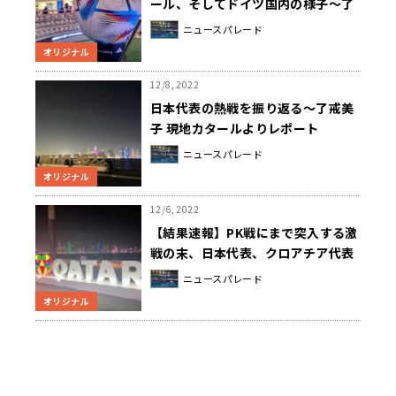
ール、そしてドイツ国内の様子～了
戒美子サッカーレポート
ニュースパレード
オリジナル
12/8, 2022
日本代表の熱戦を振り返る～了戒美
子 現地カタールよりレポート
ニュースパレード
オリジナル
12/6, 2022
【結果速報】PK戦にまで突入する激
戦の末、日本代表、クロアチア代表
に敗北
ニュースパレード
オリジナル