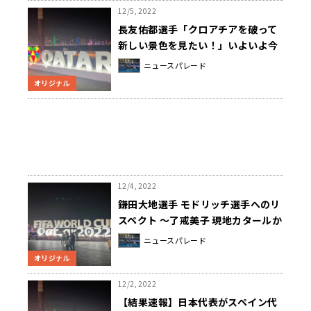
12/5, 2022
長友佑都選手「クロアチアを破って
新しい景色を見たい！」いよいよ今
夜ベスト8懸けてクロアチア戦
ニュースパレード
オリジナル
12/4, 2022
鎌田大地選手 モドリッチ選手へのリ
スペクト ～了戒美子 現地カタールか
らクロアチア戦直前レポート
ニュースパレード
オリジナル
12/2, 2022
【結果速報】日本代表がスペイン代