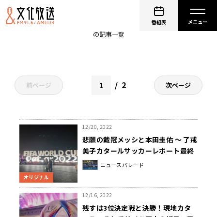
カタールワールドカップ
番組表
の記事一覧
2
前ページ
次ページ
12/20, 2022
悲願の戴冠メッシと本田圭佑 ～ 了戒
美子カタールサッカーレポート最終
回
ニュースパレード
オリジナル
12/16, 2022
残すは3位決定戦と決勝！現地カタ