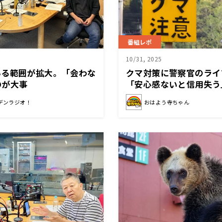
番組レポ
10/31, 2025
いる範囲が拡大。「会わな
クマ対策に警察官のライ
のが大事
「安心感ないと信用失う
デンラジオ！
おはよう寺ちゃん