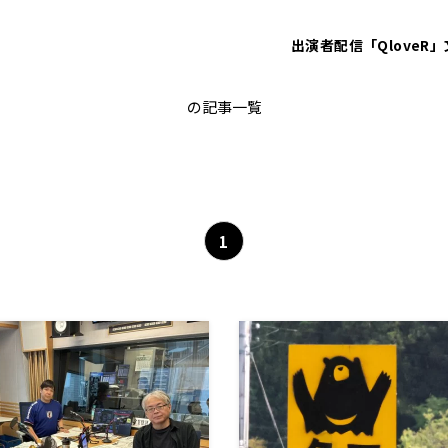
出演者
配信「QloveR」
クマ
の記事一覧
1