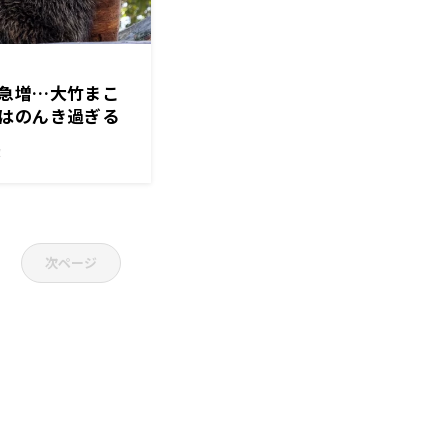
急増…大竹まこ
はのんき過ぎる
！
次ページ