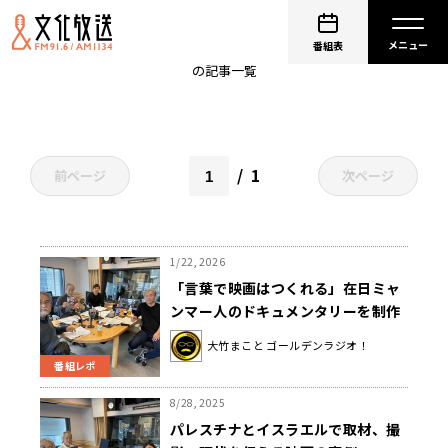
ドキュメンタリー映画
番組表
の記事一覧
1
前ページ
次ページ
1/22, 2026
「言葉で映画はつくれる」在日ミャ
ンマー人のドキュメンタリーを制作
した土井敏邦の姿勢
大竹まこと ゴールデンラジオ！
番組レポ
8/28, 2025
パレスチナとイスラエルで取材、撮