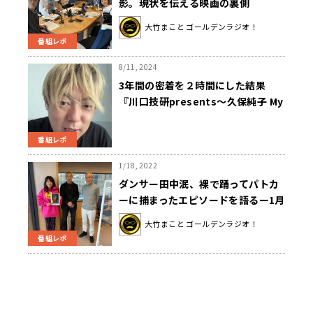
影。現状を伝える映画の裏側
大竹まこと ゴールデンラジオ！
番組レポ
8/11, 2024
3年間の密着を２時間にした結果
『川口技研presents～久保純子 My
Sweet Home』
番組レポ
1/18, 2022
ダンサー田中泯、裸で踊ってパトカ
ーに捕まったエピソードを語るー1月
18日大竹まことゴールデンラジオ
大竹まこと ゴールデンラジオ！
番組レポ