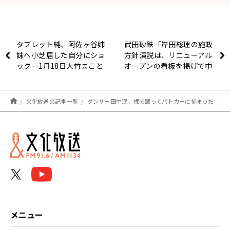
タブレット純、阿佐ヶ谷姉
武田砂鉄「岸田総理の施政
妹へ小芝居した自分にショ
方針演説は、リニューアル
ックー1月18日大竹まこと
オープンの看板を掲げて中
ゴールデンラジオ
身変わってないお店のよ
う」―1月18日大竹まこと
ゴールデンラジオ
文化放送の記事一覧
ダンサー田中泯、裸で踊ってパトカーに捕まったエピソードを語るー1月18日大竹まことゴールデンラジオ
メニュー