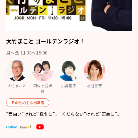
大竹まこと ゴールデンラジオ！
月〜金 11:30～15:00
大竹まこと
阿佐ヶ谷姉
小島慶子
水谷加奈
妹
その他の主な出演者
“面白い”けれど”真剣に”、”くだらない”けれど”正直に”。 …