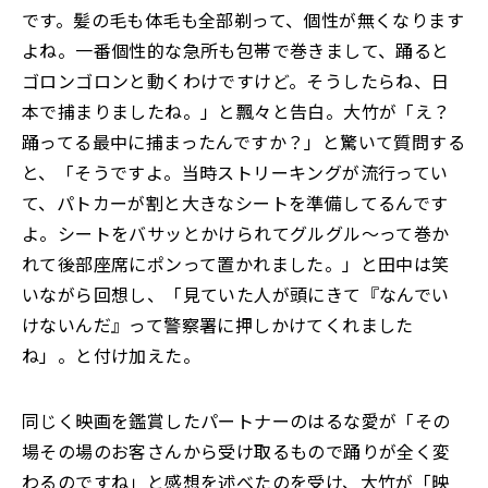
です。髪の毛も体毛も全部剃って、個性が無くなります
よね。一番個性的な急所も包帯で巻きまして、踊ると
ゴロンゴロンと動くわけですけど。そうしたらね、日
本で捕まりましたね。」と飄々と告白。大竹が「え？
踊ってる最中に捕まったんですか？」と驚いて質問する
と、「そうですよ。当時ストリーキングが流行ってい
て、パトカーが割と大きなシートを準備してるんです
よ。シートをバサッとかけられてグルグル～って巻か
れて後部座席にポンって置かれました。」と田中は笑
いながら回想し、「見ていた人が頭にきて『なんでい
けないんだ』って警察署に押しかけてくれました
ね」。と付け加えた。
同じく映画を鑑賞したパートナーのはるな愛が「その
場その場のお客さんから受け取るもので踊りが全く変
わるのですね」と感想を述べたのを受け、大竹が「映