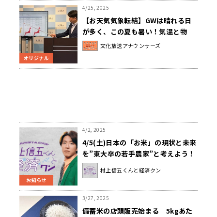
4/25, 2025
【お天気気象転結】GWは晴れる日
が多く、この夏も暑い！気温と物
価、どこまで上がる？
文化放送アナウンサーズ
オリジナル
4/2, 2025
4/5(土)日本の「お米」の現状と未来
を”東大卒の若手農家”と考えよう！
『村上信五くんと経済クン』
村上信五くんと経済クン
お知らせ
3/27, 2025
備蓄米の店頭販売始まる 5kgあた