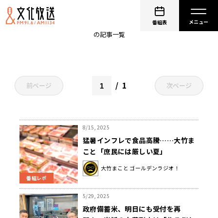
価格高騰
番組表
の記事一覧
1
前ページ
次ページ
8/15, 2025
猛暑インフレで食品高騰……大竹ま
こと「庶民には厳しい夏」
大竹まこと ゴールデンラジオ！
番組レポ
5/29, 2025
政府備蓄米、明日にも受付を再