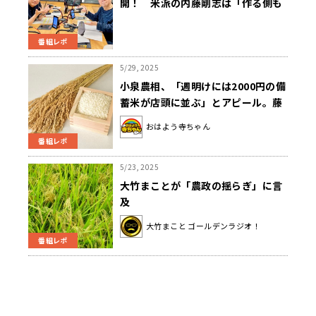
開！ 米派の内藤剛志は「作る側も
買う側も、意識改革が必要」と説く
番組レポ
5/29, 2025
小泉農相、「週明けには2000円の備
蓄米が店頭に並ぶ」とアピール。藤
井氏「マーケット価格を微妙に下げ
おはよう寺ちゃん
ていくようにやればいいのに」
番組レポ
5/23, 2025
大竹まことが「農政の揺らぎ」に言
及
大竹まこと ゴールデンラジオ！
番組レポ