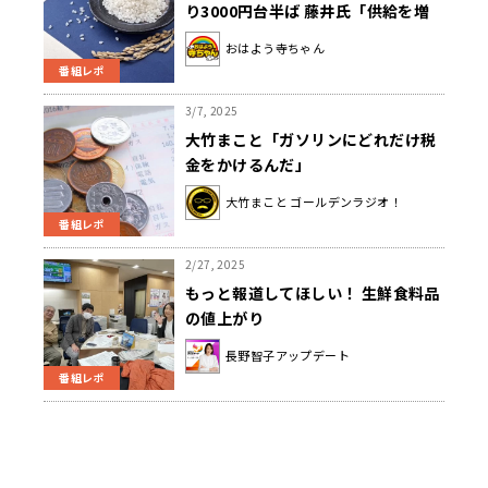
り3000円台半ば 藤井氏「供給を増
やしたら安くなるっていうことです
おはよう寺ちゃん
けど……」
番組レポ
3/7, 2025
大竹まこと「ガソリンにどれだけ税
金をかけるんだ」
大竹まこと ゴールデンラジオ！
番組レポ
2/27, 2025
もっと報道してほしい！ 生鮮食料品
の値上がり
長野智子アップデート
番組レポ