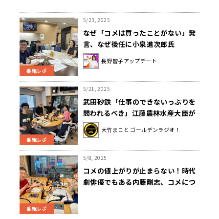
5/23, 2025
なぜ「コメは買ったことがない」発
言、なぜ後任に小泉進次郎氏
長野智子アップデート
番組レポ
5/21, 2025
武田砂鉄「仕事のできないっぷりを
問われるべき」江藤農林水産大臣が
失言を謝罪
大竹まこと ゴールデンラジオ！
番組レポ
5/8, 2025
コメの値上がりが止まらない！時代
劇俳優でもある内藤剛志、コメにつ
いて改めて考える。
番組レポ