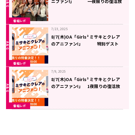
ニファン!」 一夜限りの復活放
送!!
番組レポ
7/23, 2025
8/7(木)OA「Girls² ミサキとクレア
のアニファン!」 特別ゲスト
に奥井雅美さん！！
番組レポ
7/9, 2025
8/7(木)OA「Girls² ミサキとクレア
のアニファン!」 1夜限りの復活放
送決定！
番組レポ