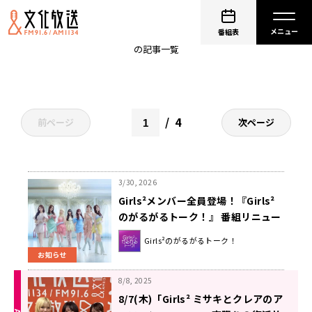
増田來亜
番組表
の記事一覧
4
前ページ
次ページ
3/30, 2026
Girls²メンバー全員登場！『Girls²
のがるがるトーク！』 番組リニュー
アル＆「QloveR」チャンネル開設
Girls²のがるがるトーク！
記念 初の会員限定生配信が決定！ ～
お知らせ
超貴重な初回放送のアーカイブ配信
など、豪華な早期入会特典も発表～
8/8, 2025
8/7(木)「Girls² ミサキとクレアのア