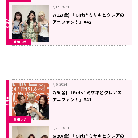
7/13, 2024
7/12(金) 『Girls² ミサキとクレアの
アニファン！』#42
番組レポ
7/6, 2024
7/5(金) 『Girls² ミサキとクレアの
アニファン！』#41
番組レポ
6/29, 2024
6/28(金) 『Girls² ミサキとクレアの