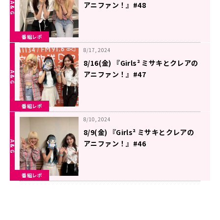
アニファン！』#48
番組レポ
8/17, 2024
8/16(金) 『Girls² ミサキとクレアの
アニファン！』#47
番組レポ
8/10, 2024
8/9(金) 『Girls² ミサキとクレアの
アニファン！』#46
番組レポ