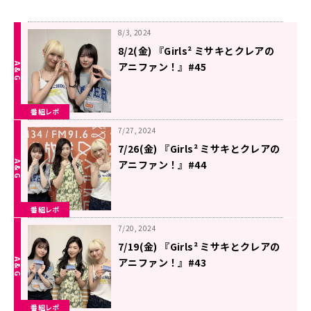
8/3, 2024
8/2(金) 『Girls² ミサキとクレアの
アニファン！』#45
番組レポ
7/27, 2024
7/26(金) 『Girls² ミサキとクレアの
アニファン！』#44
番組レポ
7/20, 2024
7/19(金) 『Girls² ミサキとクレアの
アニファン！』#43
番組レポ