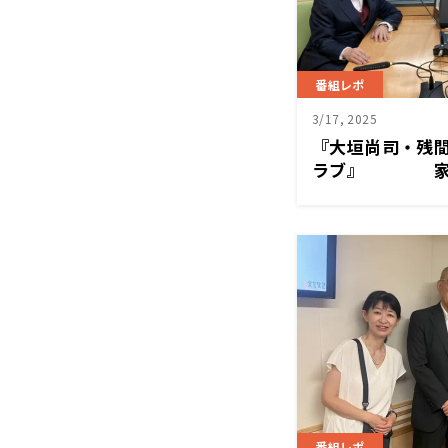
番組レポ
3/17, 2025
『大垣尚司・残
ラブ』 家は
か？
番組レポ