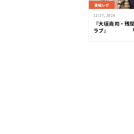
番組レポ
12/27, 2024
『大垣尚司・残
ラブ』 「太
務化？