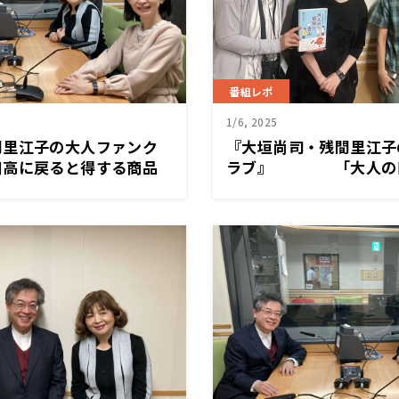
番組レポ
1/6, 2025
間里江子の大人ファンク
『大垣尚司・残間里江子
に戻ると得する商品
ラブ』 「大人の日
すすめ