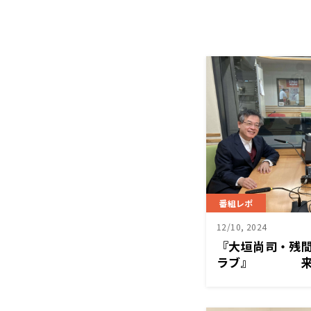
番組レポ
12/10, 2024
『大垣尚司・残
ラブ』 来年