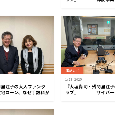
番組レポ
1/23, 2025
間里江子の大人ファンク
『大垣尚司・残間里江子
ローン、なぜ手数料が
ラブ』 サイバーテ
は大丈夫？