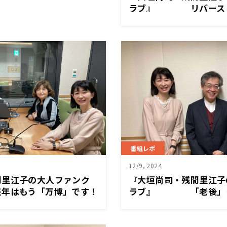
ラブ』 リバース・
くなった後はどうなる？
番組レポ
12/9, 2024
間里江子の大人ファンク
『大垣尚司・残間里江子
はもう「万博」です！
ラブ』 「老後」っ
つのこと？