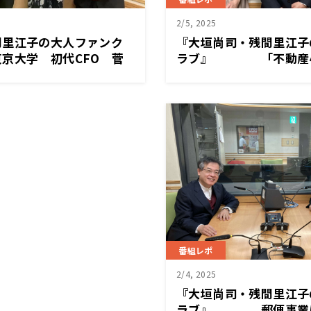
2/5, 2025
間里江子の大人ファンク
『大垣尚司・残間里江子
大学 初代CFO 菅
ラブ』 「不動産小
て
は
番組レポ
2/4, 2025
『大垣尚司・残間里江子
ラブ』 郵便事業に