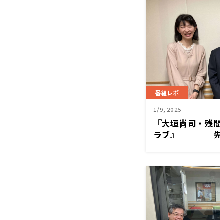
番組レポ
1/9, 2025
『大垣尚司・残
ラブ』 先進
て何？