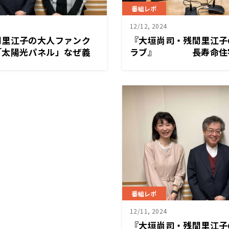
番組レポ
12/12, 2024
間里江子の大人ファンク
『大垣尚司・残間里江子
陽光パネル」なぜ義
ラブ』 長寿命住宅
番組レポ
12/11, 2024
『大垣尚司・残間里江子