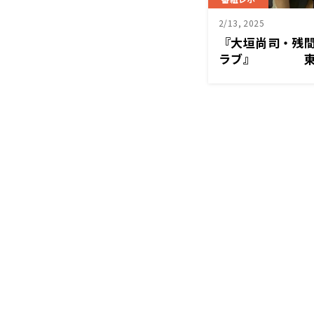
2/13, 2025
『大垣尚司・残
ラブ』 東京
野暁さんを迎え