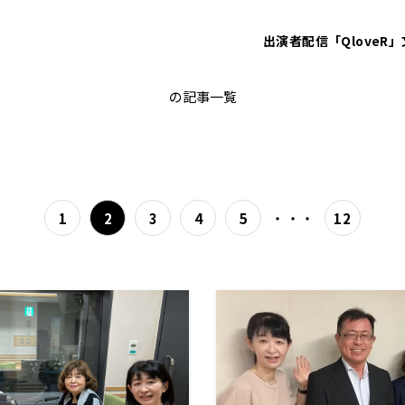
出演者
配信「QloveR」
大垣尚司
の記事一覧
・・・
1
2
3
4
5
12