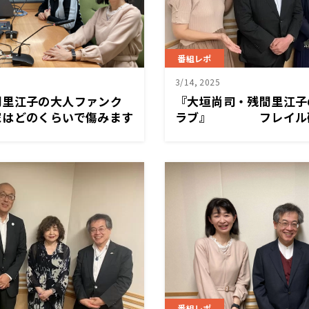
番組レポ
3/14, 2025
間里江子の大人ファンク
『大垣尚司・残間里江子
どのくらいで傷みます
ラブ』 フレイル研
者 飯島勝矢さんを迎え
番組レポ