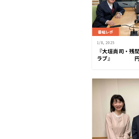
番組レポ
1/8, 2025
『大垣尚司・残
ラブ』 円高
は？