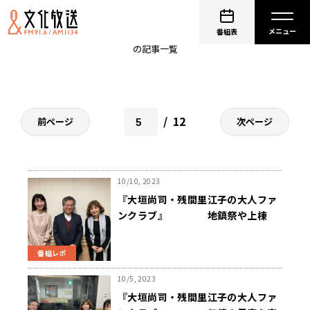
大垣尚司
番組表
の記事一覧
12
前ページ
次ページ
10/10, 2023
『大垣尚司・残間里江子の大人ファ
ンクラブ』 地鎮祭や上棟
式、やった方がいいの？
番組レポ
10/5, 2023
『大垣尚司・残間里江子の大人ファ