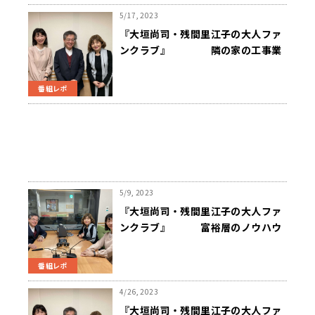
5/17, 2023
『大垣尚司・残間里江子の大人ファ
ンクラブ』 隣の家の工事業
者に我が家の木を勝手に切られてし
まった
番組レポ
5/9, 2023
『大垣尚司・残間里江子の大人ファ
ンクラブ』 富裕層のノウハウ
を中間層に
番組レポ
4/26, 2023
『大垣尚司・残間里江子の大人ファ