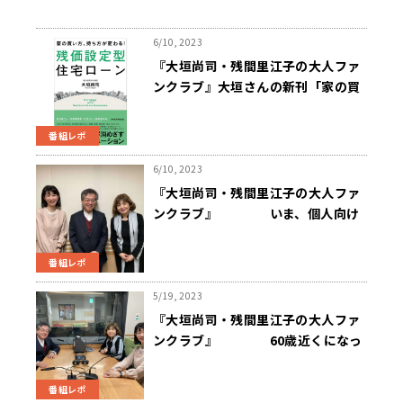
6/10, 2023
『大垣尚司・残間里江子の大人ファ
ンクラブ』大垣さんの新刊「家の買
い方、持ち方が変わる！残価設定型
住宅ローン」絶賛発売中です
番組レポ
6/10, 2023
『大垣尚司・残間里江子の大人ファ
ンクラブ』 いま、個人向け
国債が面白い
番組レポ
5/19, 2023
『大垣尚司・残間里江子の大人ファ
ンクラブ』 60歳近くになっ
ても、ローンで家が建てられる？
番組レポ