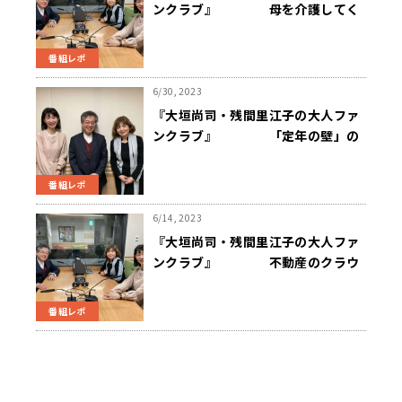
ンクラブ』 母を介護してく
れた妹が、現在のマンションに住み
続けるには…
番組レポ
6/30, 2023
『大垣尚司・残間里江子の大人ファ
ンクラブ』 「定年の壁」の
壊し方
番組レポ
6/14, 2023
『大垣尚司・残間里江子の大人ファ
ンクラブ』 不動産のクラウ
ドファンディングって、どうなんで
しょう？
番組レポ