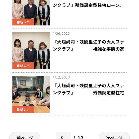
ンクラブ』残価設定型住宅ローン、
メガバンクが取り扱い開始
番組レポ
4/26, 2023
『大垣尚司・残間里江子の大人ファ
ンクラブ』 複雑な事情の家
庭に中途半端な財産。相続をどうす
ればいい？
番組レポ
4/12, 2023
『大垣尚司・残間里江子の大人ファ
ンクラブ』 残価設定型住宅
ローンについて
番組レポ
12
前ページ
次ページ