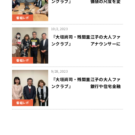
ンクラブ』 価値の尺度を変
える時代
番組レポ
10/2, 2023
『大垣尚司・残間里江子の大人ファ
ンクラブ』 アナウンサーに
「勧める」日本語とは
番組レポ
9/28, 2023
『大垣尚司・残間里江子の大人ファ
ンクラブ』 銀行や住宅金融
支援機構にひとこと
番組レポ